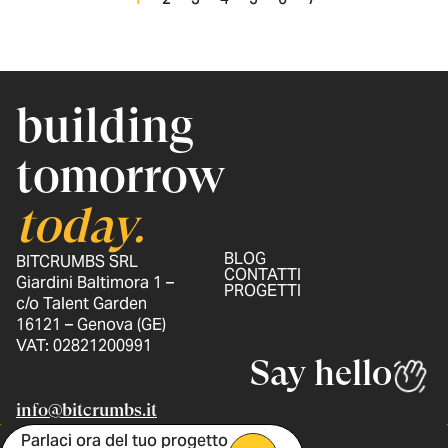
building
tomorrow
today.
BLOG
BITCRUMBS SRL
CONTATTI
Giardini Baltimora 1 –
PROGETTI
c/o Talent Garden
16121 – Genova (GE)
VAT: 02821200991
Say hello
info@bitcrumbs.it
Parlaci ora del tuo progetto