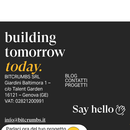
building
tomorrow
today.
BLOG
BITCRUMBS SRL
CONTATTI
Giardini Baltimora 1 –
PROGETTI
c/o Talent Garden
16121 – Genova (GE)
VAT: 02821200991
Say hello
info@bitcrumbs.it
Parlaci ora del tuo progetto