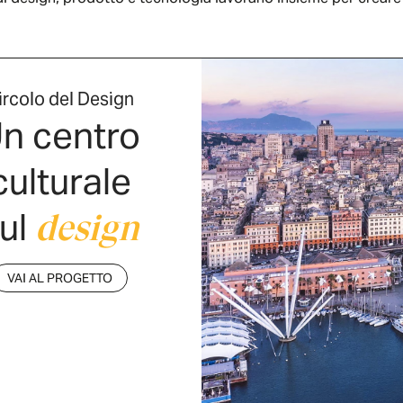
ircolo del Design
n centro
culturale
ul
design
VAI AL PROGETTO