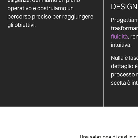
DESIGN
operativo e costruiamo un
percorso preciso per raggiungere
Progettiam
gli obiettivi.
trasforma
fluidità
, re
intuitiva.
Nulla è las
dettaglio è 
processo r
scelta è in
Una selezione di casi in 