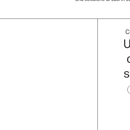
C
U
s