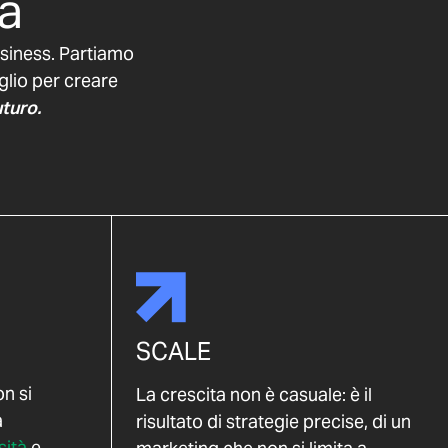
za
business. Partiamo
aglio per creare
uturo.
SCALE
n si
La crescita non è casuale: è il
a
risultato di strategie precise, di un
sità
e