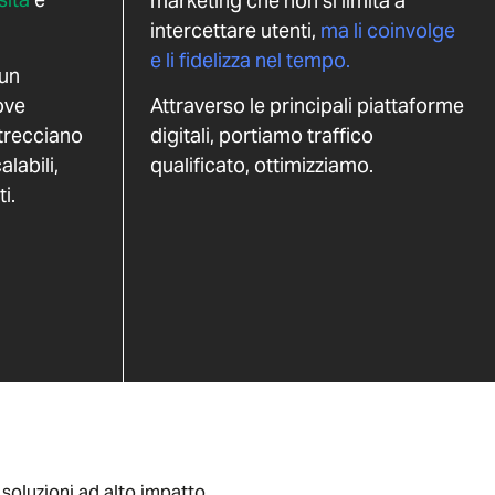
marketing che non si limita a
intercettare utenti,
ma li coinvolge
e li fidelizza nel tempo.
 un
ove
Attraverso le principali piattaforme
ntrecciano
digitali, portiamo traffico
alabili,
qualificato, ottimizziamo.
i.
soluzioni ad alto impatto.