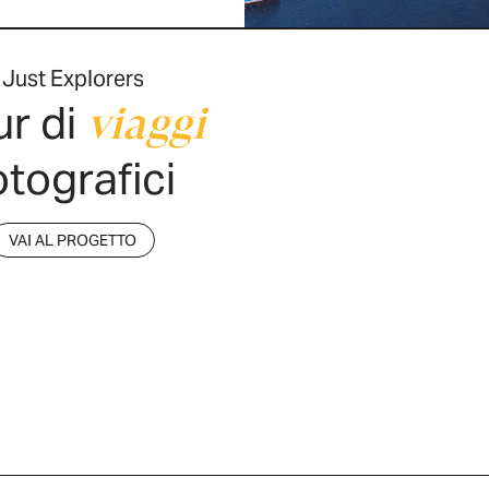
Just Explorers
ur di
viaggi
otografici
VAI AL PROGETTO