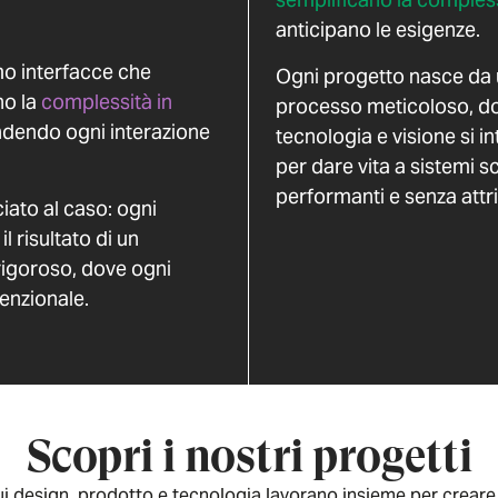
anticipano le esigenze.
o interfacce che
Ogni progetto nasce da
no la
complessità in
processo meticoloso, d
ndendo ogni interazione
tecnologia e visione si i
per dare vita a sistemi sc
performanti e senza attrit
ciato al caso: ogni
il risultato di un
igoroso, dove ogni
tenzionale.
Scopri i nostri progetti
cui design, prodotto e tecnologia lavorano insieme per creare 