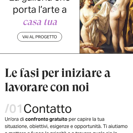
porta l’arte a
casa tua
VAI AL PROGETTO
Le fasi per iniziare a
lavorare con noi
/01
Contatto
Un’ora di
confronto gratuito
per capire la tua
situazione, obiettivi, esigenze e opportunità. Ti aiutiamo