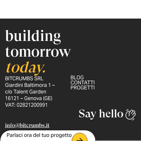
building
tomorrow
today.
BLOG
BITCRUMBS SRL
CONTATTI
Giardini Baltimora 1 –
PROGETTI
c/o Talent Garden
16121 – Genova (GE)
VAT: 02821200991
Say hello
info@bitcrumbs.it
Parlaci ora del tuo progetto