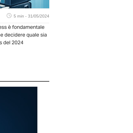
5 min
-
31/05/2024
Press è fondamentale
ile decidere quale sia
ss del 2024